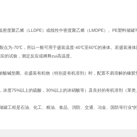
度聚乙烯（LLDPE）或线性中密度聚乙烯（LMDPE）。PE塑料储
碎裂点为-70℃，所以一般可用于盛装温度-40℃至60℃的液体。若盛装
应的试验，测定反应或稀释zui高温度。
耐酸碱垫圈。在盛装有机物（特别是有机溶剂）时，配置不易溶解的橡胶
，浓度75%以上的硫酸，30%以上的浓硝酸等）及良好的有机溶剂（苯
罐工程是石油、化工、粮油、食品、消防、交通、冶金、国防等行业*的
。