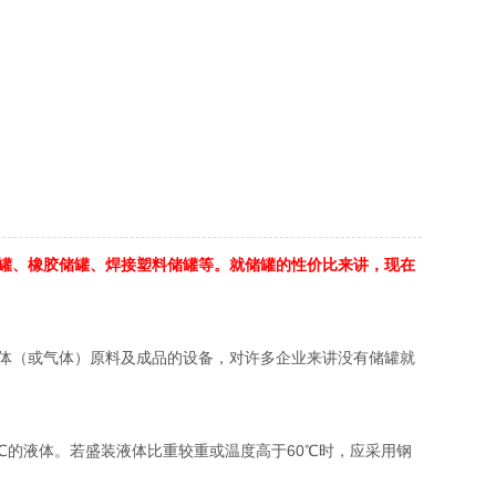
罐、橡胶储罐、焊接塑料储罐等。就储罐的性价比来讲，现在
体（或气体）原料及成品的设备，对许多企业来讲没有储罐就
60℃的液体。若盛装液体比重较重或温度高于60℃时，应采用钢
。