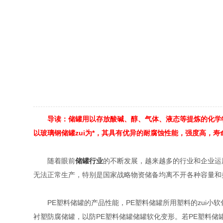
导读：储罐用以存放酸碱、醇、气体、液态等提炼的化学物
以玻璃钢储罐zui为*，其具有优异的耐腐蚀性能，强度高，
随着眼前
储罐行业
的不断发展，越来越多的行业和企业运
无法正常生产，特别是国家战略物资储备均离不开各种容量和
PE塑料储罐的产品性能，PE塑料储罐所用塑料的zui小软化点
衬塑防腐储罐，以防PE塑料储罐储罐软化变形。若PE塑料储