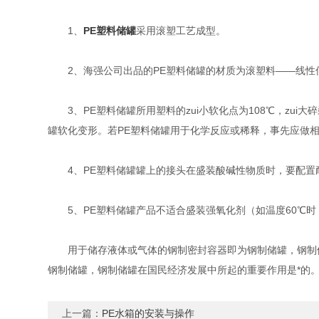
1、
PE塑料储罐
采用滚塑工艺成型。
2、海强公司出品的PE塑料储罐的材质为滚塑料——线性低密
3、PE塑料储罐所用塑料的zui小软化点为108℃，zui大
罐软化变形。若PE塑料储罐用于化学反应或稀释，事先应做相
4、PE塑料储罐罐上的接头在盛装酸碱性物质时，要配置
5、PE塑料储罐产品不适合盛装强氧化剂（如温度60℃时
用于储存液体或气体的钢制密封容器即为钢制储罐，钢制储
钢制储罐，钢制储罐在国民经济发展中所起的重要作用是*的
上一篇：
PE水箱的安装与操作