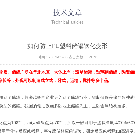
技术文章
Technical articles
如何防止PE塑料储罐软化变形
时间：2014-05-05 点击次数：12670
质。储罐广泛在华北地区，大体上有：滚塑储罐，玻璃钢储罐，陶瓷储
寿命长等，外观可以制造成立式，卧式，运输，搅拌等多个品。
用到了储罐，越来越多的企业进入到了储罐行业，钢制储罐是储存各种液
类型的储罐。我国的储油设施多以地上储罐为主，且以金属结构居多。
为108℃，zui大碎裂点为-70℃，所以一般可用于盛装温度-40℃至
罐用于化学反应或稀释，事先应做相应的试验，测定反应或稀释zui高温度